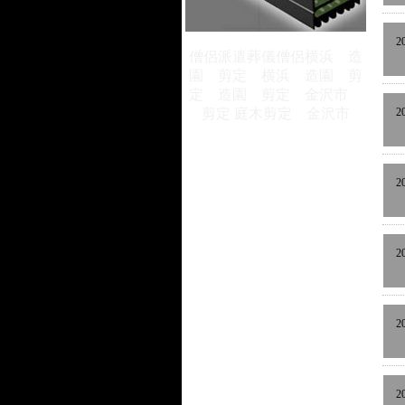
2
僧侶派遣
葬儀僧侶
横浜 造
園 剪定
横浜 造園 剪
定
造園 剪定
金沢市
剪定
庭木剪定 金沢市
2
2
2
2
2