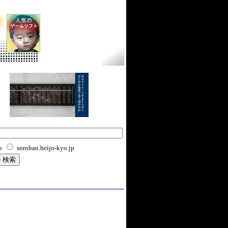
b
soroban.heijo-kyo.jp