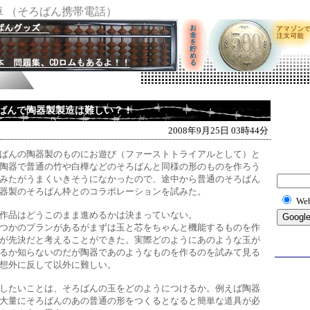
 （そろばん携帯電話）
ばんで陶器製製造は難しい？！
2008年9月25日 03時44分
ばんの陶器製のものにお遊び（ファーストトライアルとして）と
陶器で普通の竹や白樺などのそろばんと同様の形のものを作ろう
みたがうまくいきそうになかったので、途中から普通のそろばん
器製のそろばん枠とのコラボレーションを試みた。
We
作品はどうこのまま進めるかは決まっていない。
つかのプランがあるがまずは玉と芯をちゃんと機能するものを作
が先決だと考えることができた。実際どのようにあのような玉が
るか知らないのだが陶器であのようなものを作るのを試みて見る
想外に反して以外に難しい。
したいことは、そろばんの玉をどのようにつけるか。例えば陶器
大量にそろばんのあの普通の形をつくるとなると簡単な道具が必