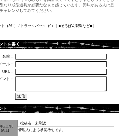
型なり成型道具が必要だなぁと感じています。興味がある人は是
チャレンジしてみてください。
ト（561）
/
トラックバック（0）
｜
■そろばん製造など■
｜
ントを書く
名前：
メール：
URL：
メント：
ント
投稿者
未承認
016/11/18
管理人による承認待ちです。
06:44