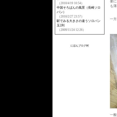
要に
（2010/4/19 10:54）
も薄
中国そろばんの風景（長崎ソロ
バン）
（2010/2/27 23:57）
一方
駅でみる大きさの違うソロバン
玉2列
（2009/11/24 12:26）
にほんブログ村
一般