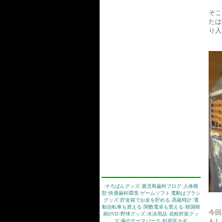
そこ
たは
り入
|
そろばんグッズ
|
|
鹿児島歯科ブログ
|
|
人体模
型
|
|
快適歯科環境
|
|
ゲームソフト
|
電動はブラシ
グッズ
|
|
貯金箱でお金を貯める
|
|
高級時計
|
|
電
動自転車も買える
|
|
関数電卓も買える
|
|
韓国映
今回
画DVD
|
|
野球グッズ
|
|
水泳用品
|
|
花粉対策グッ
もし
ズ
|
|
歯のテーマパーク
|
|
杉並区カギ
|