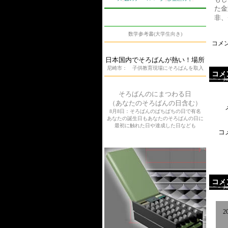
た金
非、
数学参考書(大学生向き)
コメン
日本国内でそろばんが熱い！場所
尼崎市： 子供教育現場にそろばんを取入
コメ
そろばんのにまつわる日
（あなたのそろばんの日含む）
8月8日：そろばんのぱちぱちの日で有名
あなたの誕生日もあなたのそろばんの日に
最初に触れた日や達成した日なども
コ
コメ
2