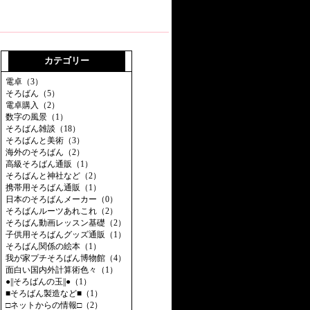
カテゴリー
電卓（3）
そろばん（5）
電卓購入（2）
数字の風景（1）
そろばん雑談（18）
そろばんと美術（3）
海外のそろばん（2）
高級そろばん通販（1）
そろばんと神社など（2）
携帯用そろばん通販（1）
日本のそろばんメーカー（0）
そろばんルーツあれこれ（2）
そろばん動画レッスン基礎（2）
子供用そろばんグッズ通販（1）
そろばん関係の絵本（1）
我が家プチそろばん博物館（4）
面白い国内外計算術色々（1）
●||そろばんの玉||●（1）
■そろばん製造など■（1）
□ネットからの情報□（2）