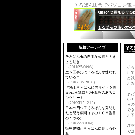
そろばん田舎でパソコン電卓
新着アーカイブ
そろ
そろばん玉の自由な位置と大き
さと動き
（2011/2/5 00:08）
そろ
土木工事にはそろばんが使われ
して
ている？
と試
（2010/10/7 20:06）
と陶
○型6玉そろばんに両サイドを囲
まれ5玉算盤と6玉算盤のあるコ
まだ
ンクリート
いく
（2010/5/15 12:10）
るの
日本の四つ玉そろばんを発明し
でき
たと思う瞬間（その１０８番目
と予
の１つめ）
（2010/5/2 08:09）
注意
街中建物がそろばんに見える心
では
算